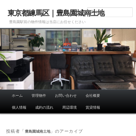
メ
サ
イ
ブ
東京都練馬区｜豊島園城南土地
ン
コ
豊島園駅前の物件情報は当店にお任せください
コ
ン
ン
テ
テ
ン
ン
ツ
ツ
へ
へ
移
移
動
動
ホーム
管理物件
お問い合わせ
会社概要
メ
イ
個人情報
成約の流れ
周辺環境
賃貸情報
ン
メ
ニ
投稿者「
」のアーカイブ
豊島園城南土地
ュ