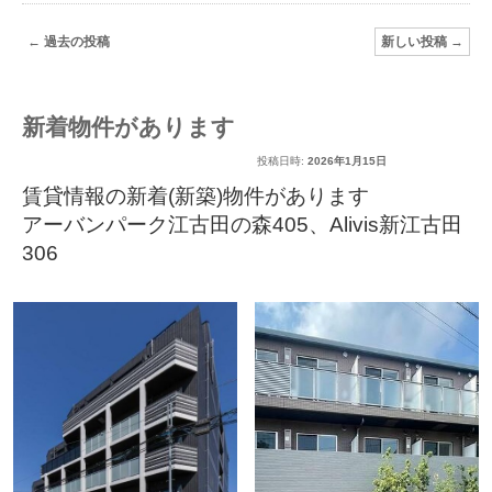
ー
投
←
過去の投稿
新しい投稿
→
稿
ナ
ビ
新着物件があります
ゲ
投稿日時:
2026年1月15日
ー
賃貸情報の新着(新築)物件があります
シ
アーバンパーク江古田の森405
、
Alivis新江古田
ョ
306
ン