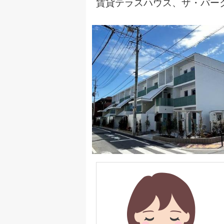
賃貸テラスハウス
、
ザ・パー