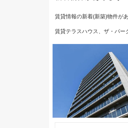
賃貸情報の新着(新築)物件が
賃貸テラスハウス
、
ザ・パー