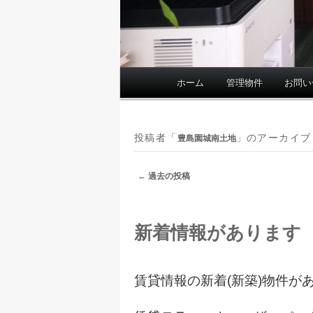
ホーム
管理物件
お問い
メ
イ
ン
メ
投稿者「
」のアーカイブ
豊島園城南土地
ニ
ュ
投
←
過去の投稿
ー
稿
ナ
ビ
新着情報があります
ゲ
ー
シ
賃貸情報の新着(新築)物件が
ョ
ン