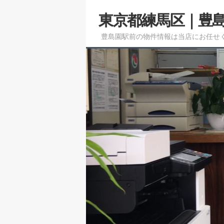
メ
サ
東京都練馬区｜豊
イ
ブ
ン
コ
豊島園駅前の物件情報は当店にお任せ
コ
ン
ン
テ
テ
ン
ン
ツ
ツ
へ
へ
移
移
動
動