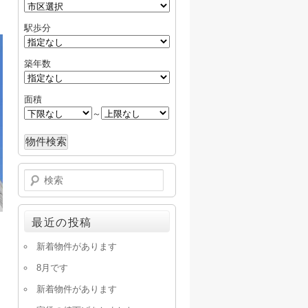
駅歩分
築年数
面積
～
検
索
最近の投稿
新着物件があります
8月です
新着物件があります