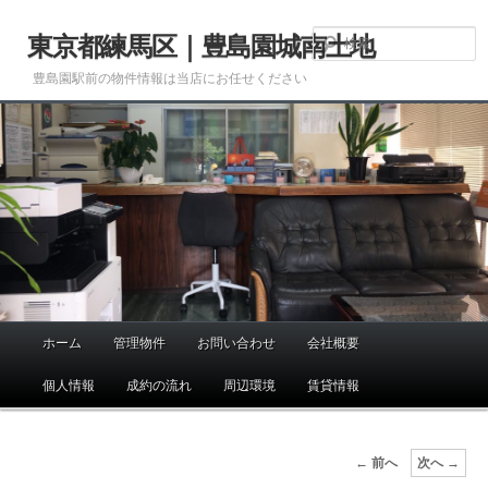
メ
イ
東京都練馬区｜豊島園城南土地
ン
豊島園駅前の物件情報は当店にお任せください
コ
ン
テ
ン
ツ
へ
移
動
ホーム
管理物件
お問い合わせ
会社概要
メ
イ
個人情報
成約の流れ
周辺環境
賃貸情報
ン
メ
ニ
投
←
前へ
次へ
→
ュ