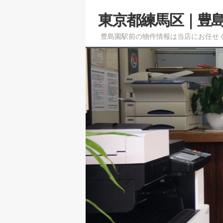
メ
東京都練馬区｜豊
イ
ン
豊島園駅前の物件情報は当店にお任せ
コ
ン
テ
ン
ツ
へ
移
動