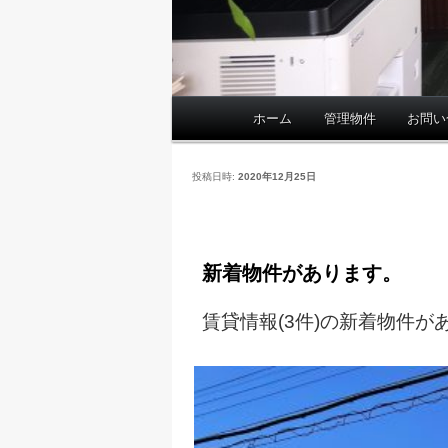
ホーム
管理物件
お問い
メ
イ
ン
投稿日時:
2020年12月25日
メ
ニ
ュ
ー
新着物件があります。
賃貸情報(3件)の新着物件が