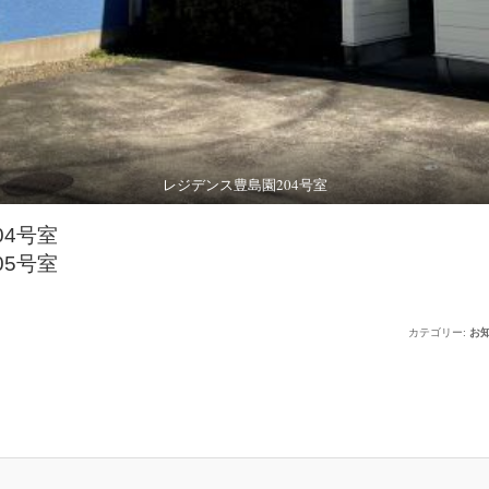
レジデンス豊島園204号室
04号室
05号室
カテゴリー:
お知