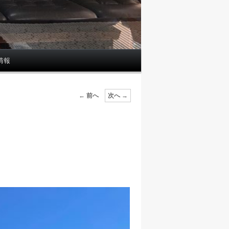
情報
投
←
前へ
次へ
→
稿
ナ
ビ
ゲ
ー
シ
ョ
ン