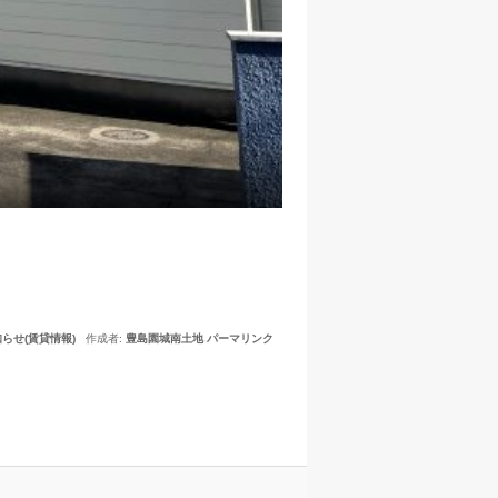
らせ(賃貸情報)
作成者:
豊島園城南土地
パーマリンク