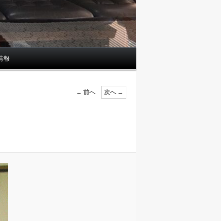
情報
画
← 前へ
次へ →
像
ナ
ビ
ゲ
ー
シ
ョ
ン