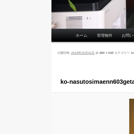
ホーム
管理物件
お問い
メ
イ
ン
公開日時:
2019年10月31日
@
480 × 640
カテゴリー:
k
メ
ニ
ュ
ー
ko-nasutosimaenn603get