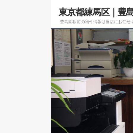
メ
東京都練馬区｜豊
イ
ン
豊島園駅前の物件情報は当店にお任せ
コ
ン
テ
ン
ツ
へ
移
動