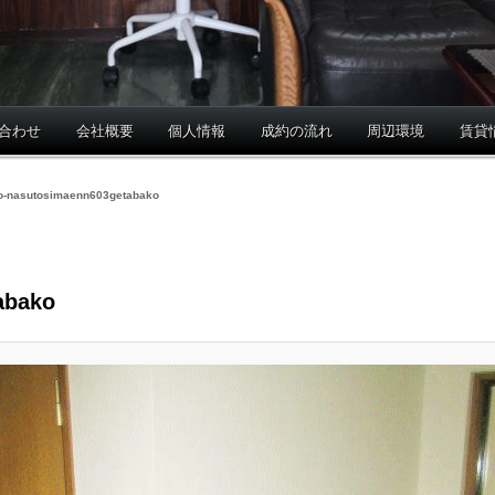
合わせ
会社概要
個人情報
成約の流れ
周辺環境
賃貸
o-nasutosimaenn603getabako
abako