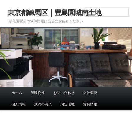
メ
イ
東京都練馬区｜豊島園城南土地
ン
豊島園駅前の物件情報は当店にお任せください
コ
ン
テ
ン
ツ
へ
移
動
ホーム
管理物件
お問い合わせ
会社概要
メ
イ
個人情報
成約の流れ
周辺環境
賃貸情報
ン
メ
ニ
画
ュ