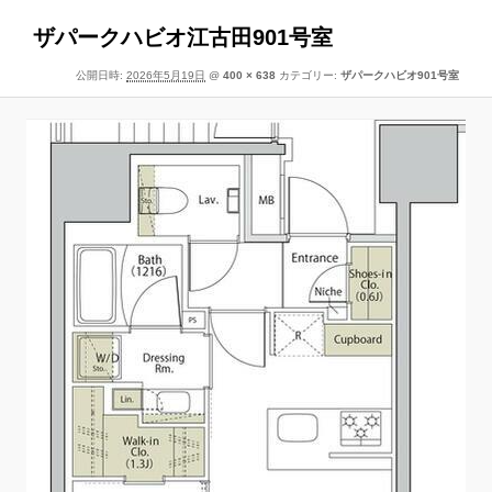
像
ー
ナ
ザパークハビオ江古田901号室
ビ
公開日時:
2026年5月19日
@
400 × 638
カテゴリー:
ザパークハビオ901号室
ゲ
ー
シ
ョ
ン