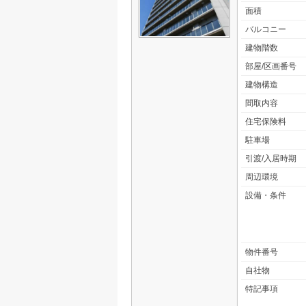
面積
バルコニー
建物階数
部屋/区画番号
建物構造
間取内容
住宅保険料
駐車場
引渡/入居時期
周辺環境
設備・条件
物件番号
自社物
特記事項