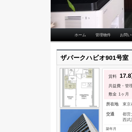
ホーム
管理物件
お問い
メ
イ
ン
ザパークハビオ901号室
メ
ニ
ュ
17
賃料
ー
共益費・管
敷金
1ヶ月
所在地
東京
交通
都営
西武
築年月