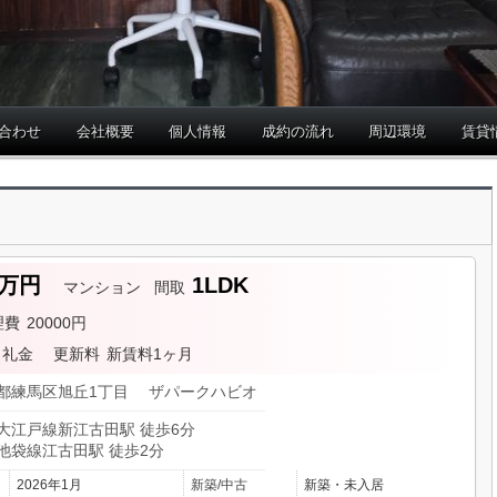
合わせ
会社概要
個人情報
成約の流れ
周辺環境
賃貸
.8万円
1LDK
マンション
間取
理費
20000円
礼金
更新料
新賃料1ヶ月
都練馬区旭丘1丁目 ザパークハビオ
大江戸線新江古田駅 徒歩6分
池袋線江古田駅 徒歩2分
2026年1月
新築/中古
新築・未入居