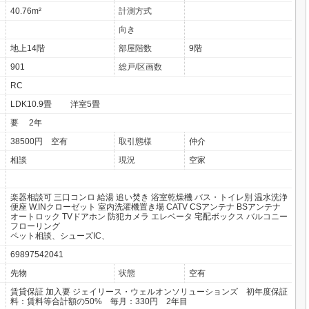
40.76m²
計測方式
向き
地上14階
部屋階数
9階
901
総戸/区画数
RC
LDK10.9畳 洋室5畳
要 2年
38500円 空有
取引態様
仲介
相談
現況
空家
楽器相談可
三口コンロ
給湯
追い焚き
浴室乾燥機
バス・トイレ別
温水洗浄
便座
W.INクローゼット
室内洗濯機置き場
CATV
CSアンテナ
BSアンテナ
オートロック
TVドアホン
防犯カメラ
エレベータ
宅配ボックス
バルコニー
フローリング
ペット相談、シューズIC、
69897542041
先物
状態
空有
賃貸保証 加入要 ジェイリース・ウェルオンソリューションズ 初年度保証
料：賃料等合計額の50% 毎月：330円 2年目