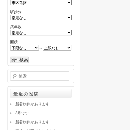
駅歩分
築年数
面積
～
検
索
最近の投稿
新着物件があります
8月です
新着物件があります