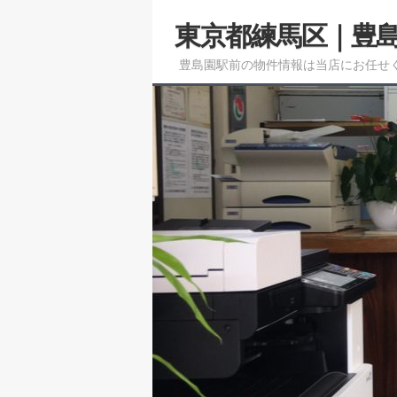
メ
東京都練馬区｜豊
イ
ン
豊島園駅前の物件情報は当店にお任せ
コ
ン
テ
ン
ツ
へ
移
動