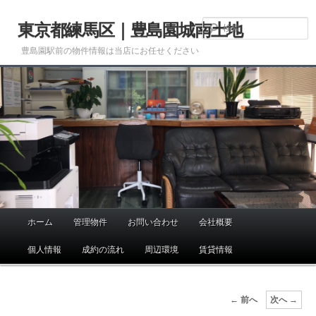
メ
イ
東京都練馬区｜豊島園城南土地
ン
豊島園駅前の物件情報は当店にお任せください
コ
ン
テ
ン
ツ
へ
移
動
ホーム
管理物件
お問い合わせ
会社概要
メ
イ
個人情報
成約の流れ
周辺環境
賃貸情報
ン
メ
ニ
投
←
前へ
次へ
→
ュ