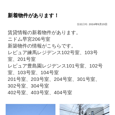
稿
ー
ナ
ビ
新着物件があります！
ゲ
投稿日時:
2024年9月19日
ー
シ
賃貸情報の新着物件があります。
ョ
ニドム早宮206号室
ン
新築物件の情報がこちらです。
レピュア練馬レジデンス102号室
、
103号
室
、
201号室
レピュア豊島園レジデンス101号室
、
102号
室
、
103号室
、
104号室
201号室
、
203号室
、
204号室
、
301号室
、
302号室
、
304号室
402号室
、
403号室
、
404号室