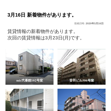
稿
ー
ナ
ビ
3月16日 新着物件があります。
ゲ
投稿日時:
2020年3月16日
ー
シ
賃貸情報の新着物件があります。
ョ
次回の賃貸情報は3月23日(月)です。
ン
mic弐番館102号室
音羽ビル306号室