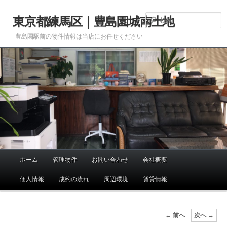
メ
イ
東京都練馬区｜豊島園城南土地
ン
豊島園駅前の物件情報は当店にお任せください
コ
ン
テ
ン
ツ
へ
移
動
ホーム
管理物件
お問い合わせ
会社概要
メ
イ
個人情報
成約の流れ
周辺環境
賃貸情報
ン
メ
ニ
投
←
前へ
次へ
→
ュ