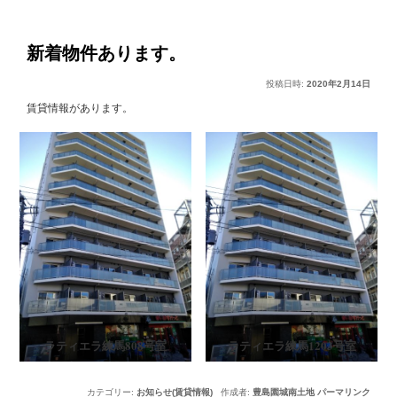
稿
ー
ナ
ビ
新着物件あります。
ゲ
投稿日時:
2020年2月14日
ー
シ
賃貸情報があります。
ョ
ン
ラティエラ練馬808号室
ラティエラ練馬1203号室
カテゴリー:
お知らせ(賃貸情報)
作成者:
豊島園城南土地
パーマリンク