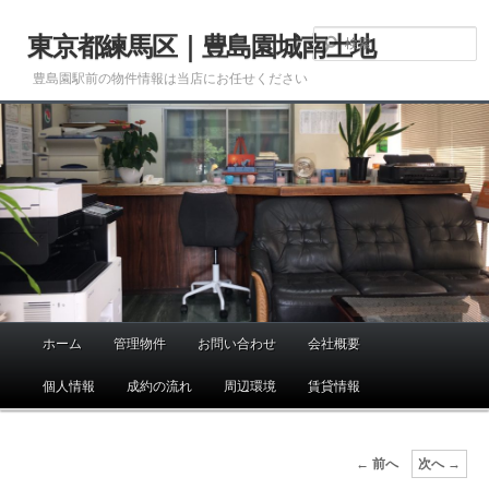
メ
イ
東京都練馬区｜豊島園城南土地
ン
豊島園駅前の物件情報は当店にお任せください
コ
ン
テ
ン
ツ
へ
移
動
ホーム
管理物件
お問い合わせ
会社概要
メ
イ
個人情報
成約の流れ
周辺環境
賃貸情報
ン
メ
ニ
投
←
前へ
次へ
→
ュ