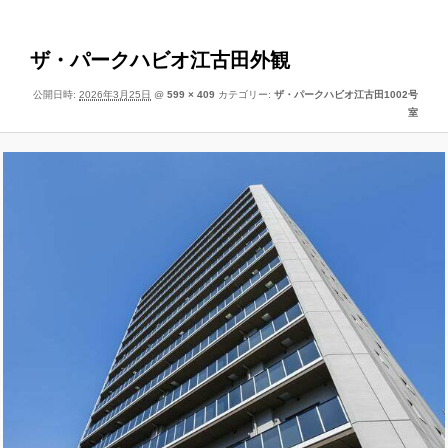
像
ー
ナ
ビ
ザ・パークハビオ江古田外観
ゲ
公開日時:
2026年3月25日
@
599 × 409
カテゴリー:
ザ・パークハビオ江古田1002号
ー
室
シ
ョ
ン