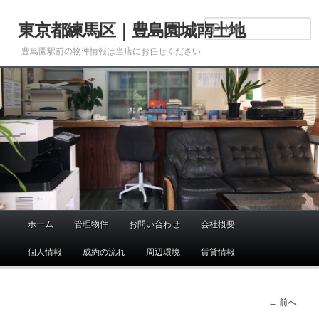
メ
イ
東京都練馬区｜豊島園城南土地
ン
豊島園駅前の物件情報は当店にお任せください
コ
ン
テ
ン
ツ
へ
移
動
ホーム
管理物件
お問い合わせ
会社概要
メ
イ
個人情報
成約の流れ
周辺環境
賃貸情報
ン
メ
ニ
画
← 前へ
ュ