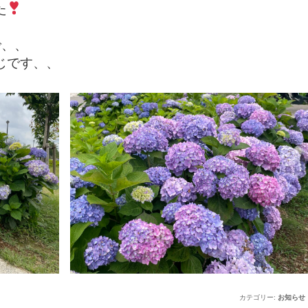
た
で、、
じです、、
カテゴリー:
お知らせ