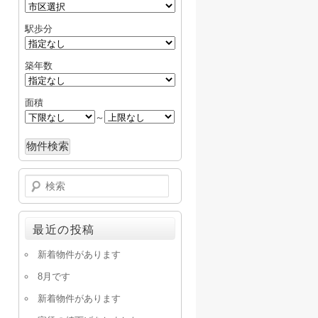
駅歩分
築年数
面積
～
検
索
最近の投稿
新着物件があります
8月です
新着物件があります