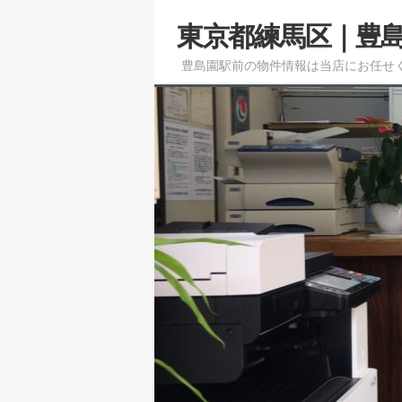
メ
サ
東京都練馬区｜豊
イ
ブ
ン
コ
豊島園駅前の物件情報は当店にお任せ
コ
ン
ン
テ
テ
ン
ン
ツ
ツ
へ
へ
移
移
動
動