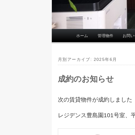
ホーム
管理物件
お問い
メ
イ
ン
メ
月別アーカイブ:
2025年6月
ニ
ュ
成約のお知らせ
ー
次の賃貸物件が成約しました
レジデンス豊島園101号室
、