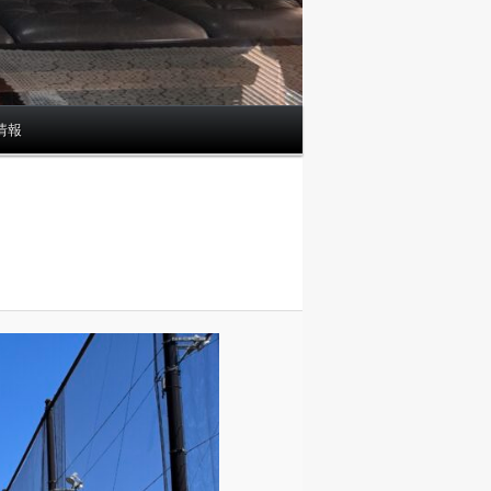
情報
画
像
ナ
ビ
ゲ
ー
シ
ョ
ン