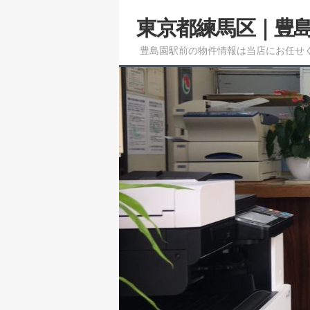
メ
東京都練馬区｜豊
イ
ン
豊島園駅前の物件情報は当店にお任せ
コ
ン
テ
ン
ツ
へ
移
動