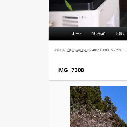
ホーム
管理物件
お問い
メ
イ
ン
公開日時:
2026年4月16日
@
4032 × 3024
カテゴリー:
メ
ニ
ュ
IMG_7308
ー