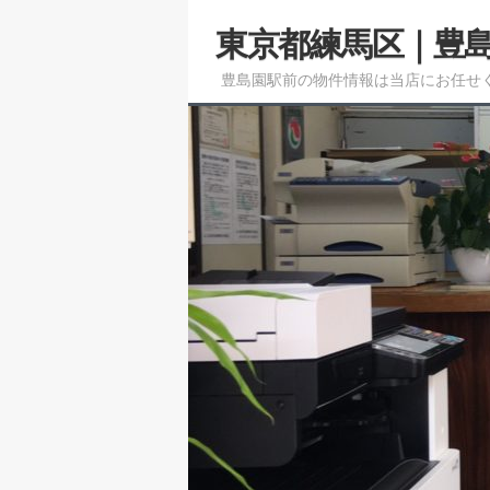
メ
東京都練馬区｜豊
イ
ン
豊島園駅前の物件情報は当店にお任せ
コ
ン
テ
ン
ツ
へ
移
動