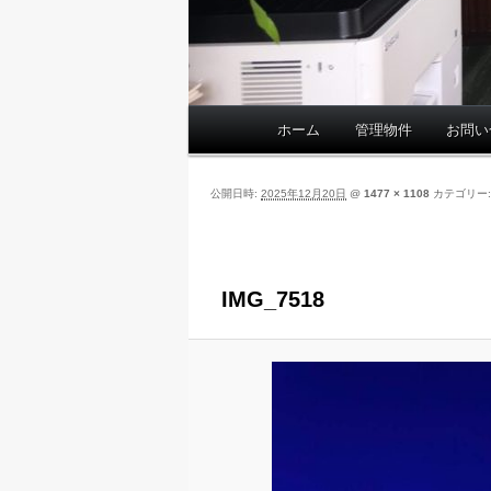
ホーム
管理物件
お問い
メ
イ
ン
公開日時:
2025年12月20日
@
1477 × 1108
カテゴリー
メ
ニ
ュ
ー
IMG_7518