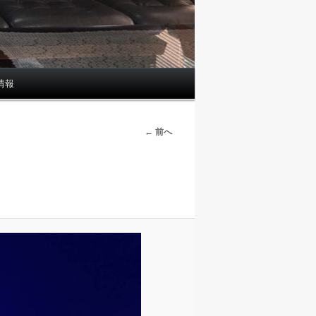
情報
画
← 前へ
像
ナ
ビ
ゲ
ー
シ
ョ
ン