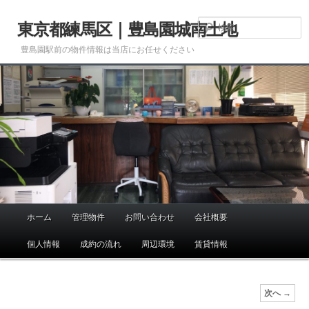
メ
イ
東京都練馬区｜豊島園城南土地
ン
豊島園駅前の物件情報は当店にお任せください
コ
ン
テ
ン
ツ
へ
移
動
ホーム
管理物件
お問い合わせ
会社概要
メ
イ
個人情報
成約の流れ
周辺環境
賃貸情報
ン
メ
ニ
画
次へ →
ュ