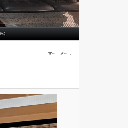
情報
画
← 前へ
次へ →
像
ナ
ビ
ゲ
ー
シ
ョ
ン