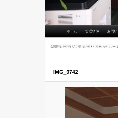
ホーム
管理物件
お問い
メ
イ
ン
公開日時:
2024年4月24日
@
4032 × 3024
カテゴリー:
メ
ニ
ュ
ー
IMG_0742