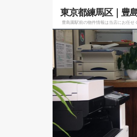
メ
東京都練馬区｜豊
イ
ン
豊島園駅前の物件情報は当店にお任せ
コ
ン
テ
ン
ツ
へ
移
動