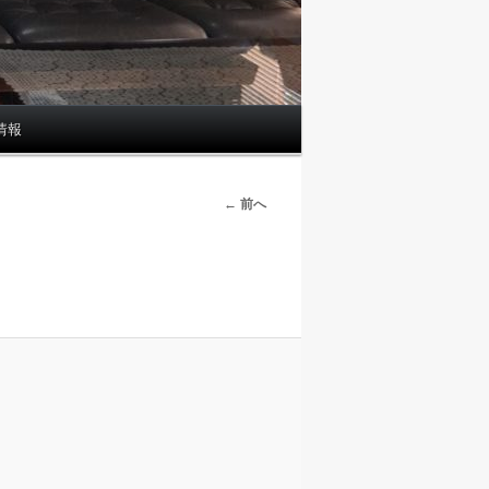
情報
画
← 前へ
像
ナ
ビ
ゲ
ー
シ
ョ
ン