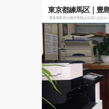
メ
東京都練馬区｜豊
イ
ン
豊島園駅前の物件情報は当店にお任せ
コ
ン
テ
ン
ツ
へ
移
動