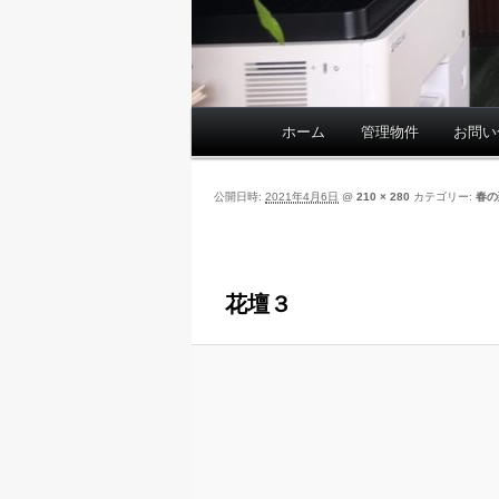
ホーム
管理物件
お問い
メ
イ
ン
公開日時:
2021年4月6日
@
210 × 280
カテゴリー:
春の
メ
ニ
ュ
ー
花壇３