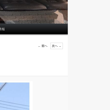
情報
画
← 前へ
次へ →
像
ナ
ビ
ゲ
ー
シ
ョ
ン