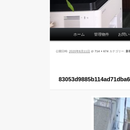
ホーム
管理物件
お問い
メ
イ
ン
公開日時:
2020年8月11日
@
714 × 674
カテゴリー:
新
メ
ニ
ュ
ー
83053d9885b114ad71dba6