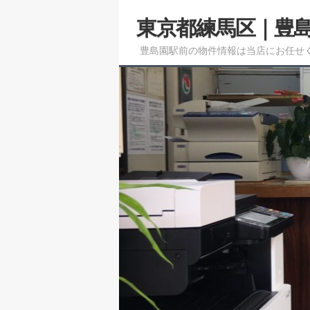
メ
東京都練馬区｜豊
イ
ン
豊島園駅前の物件情報は当店にお任せ
コ
ン
テ
ン
ツ
へ
移
動