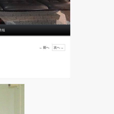
情報
画
← 前へ
次へ →
像
ナ
ビ
ゲ
ー
シ
ョ
ン