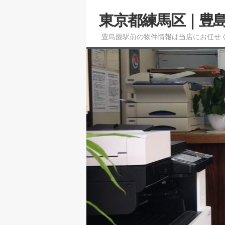
メ
東京都練馬区｜豊
イ
ン
豊島園駅前の物件情報は当店にお任せ
コ
ン
テ
ン
ツ
へ
移
動