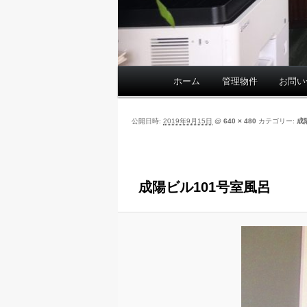
ホーム
管理物件
お問い
メ
イ
ン
公開日時:
2019年9月15日
@
640 × 480
カテゴリー:
成
メ
ニ
ュ
ー
成陽ビル101号室風呂