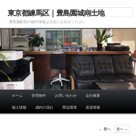
メ
イ
東京都練馬区｜豊島園城南土地
ン
豊島園駅前の物件情報は当店にお任せください
コ
ン
テ
ン
ツ
へ
移
動
ホーム
管理物件
お問い合わせ
会社概要
メ
イ
個人情報
成約の流れ
周辺環境
賃貸情報
ン
メ
ニ
画
← 前へ
次へ →
ュ