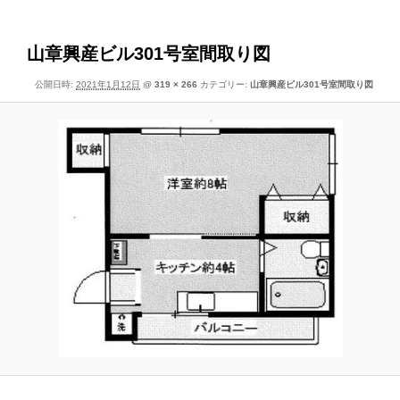
像
ー
ナ
ビ
山章興産ビル301号室間取り図
ゲ
公開日時:
2021年1月12日
@
319 × 266
カテゴリー:
山章興産ビル301号室間取り図
ー
シ
ョ
ン