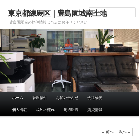
メ
イ
東京都練馬区｜豊島園城南土地
ン
豊島園駅前の物件情報は当店にお任せください
コ
ン
テ
ン
ツ
へ
移
動
ホーム
管理物件
お問い合わせ
会社概要
メ
イ
個人情報
成約の流れ
周辺環境
賃貸情報
ン
メ
ニ
画
← 前へ
次へ →
ュ