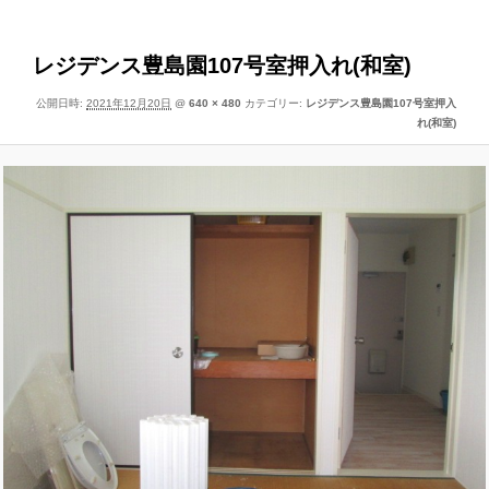
像
ー
ナ
ビ
レジデンス豊島園107号室押入れ(和室)
ゲ
公開日時:
2021年12月20日
@
640 × 480
カテゴリー:
レジデンス豊島園107号室押入
ー
れ(和室)
シ
ョ
ン