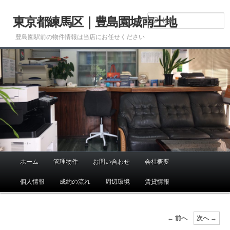
メ
イ
東京都練馬区｜豊島園城南土地
ン
豊島園駅前の物件情報は当店にお任せください
コ
ン
テ
ン
ツ
へ
移
動
ホーム
管理物件
お問い合わせ
会社概要
メ
イ
個人情報
成約の流れ
周辺環境
賃貸情報
ン
メ
ニ
画
← 前へ
次へ →
ュ