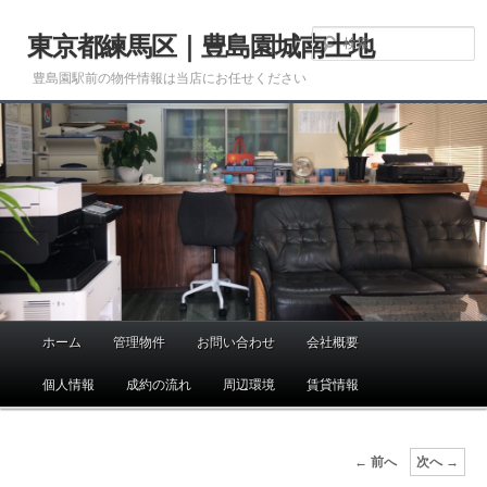
メ
イ
東京都練馬区｜豊島園城南土地
ン
豊島園駅前の物件情報は当店にお任せください
コ
ン
テ
ン
ツ
へ
移
動
ホーム
管理物件
お問い合わせ
会社概要
メ
イ
個人情報
成約の流れ
周辺環境
賃貸情報
ン
メ
ニ
画
← 前へ
次へ →
ュ