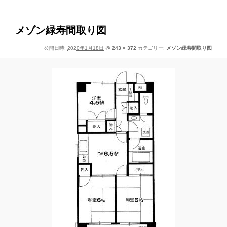
像
ー
ナ
ビ
メゾン緑寿間取り図
ゲ
公開日時:
2020年1月18日
@
243 × 372
カテゴリー:
メゾン緑寿間取り図
ー
シ
ョ
ン