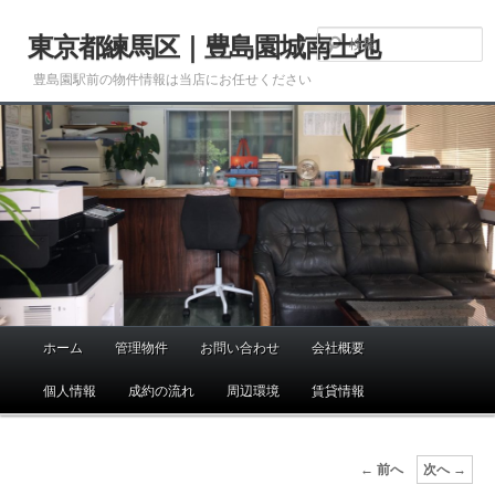
メ
イ
東京都練馬区｜豊島園城南土地
ン
豊島園駅前の物件情報は当店にお任せください
コ
ン
テ
ン
ツ
へ
移
動
ホーム
管理物件
お問い合わせ
会社概要
メ
イ
個人情報
成約の流れ
周辺環境
賃貸情報
ン
メ
ニ
画
← 前へ
次へ →
ュ