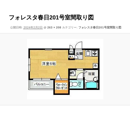
像
ー
ナ
ビ
フォレスタ春日201号室間取り図
ゲ
公開日時:
2024年2月2日
@
263 × 208
カテゴリー:
フォレスタ春日201号室間取り図
ー
シ
ョ
ン