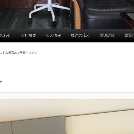
合わせ
会社概要
個人情報
成約の流れ
周辺環境
賃貸
ニドム早宮202号室キッチン
ン