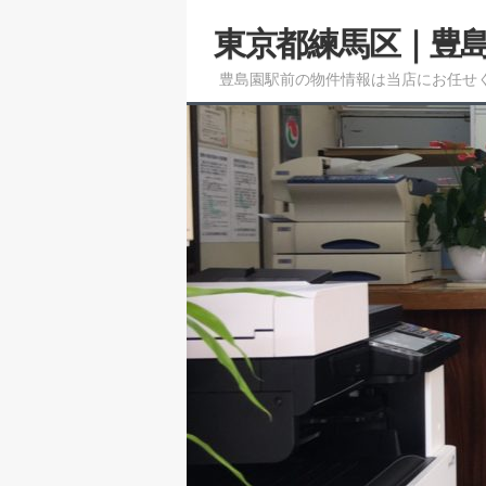
メ
東京都練馬区｜豊
イ
ン
豊島園駅前の物件情報は当店にお任せ
コ
ン
テ
ン
ツ
へ
移
動