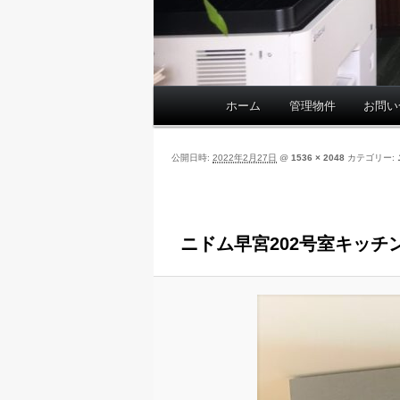
ホーム
管理物件
お問い
メ
イ
ン
公開日時:
2022年2月27日
@
1536 × 2048
カテゴリー:
メ
ニ
ュ
ー
ニドム早宮202号室キッチ