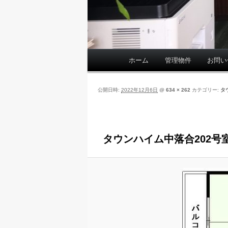
ホーム
管理物件
お問い
メ
イ
ン
公開日時:
2022年12月6日
@
634 × 262
カテゴリー:
タ
メ
ニ
ュ
ー
タウンハイム中落合202号