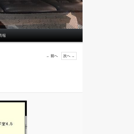
情報
画
← 前へ
次へ →
像
ナ
ビ
ゲ
ー
シ
ョ
ン