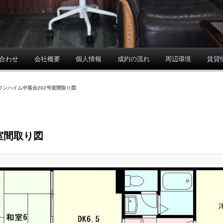
合わせ
会社概要
個人情報
成約の流れ
周辺環境
賃貸
ウンハイム中落合202号室間取り図
室間取り図