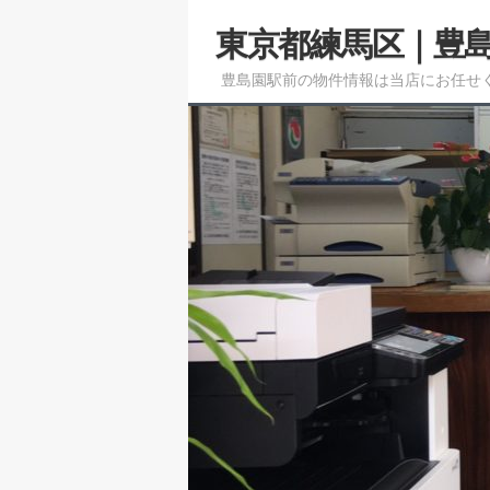
メ
東京都練馬区｜豊
イ
ン
豊島園駅前の物件情報は当店にお任せ
コ
ン
テ
ン
ツ
へ
移
動