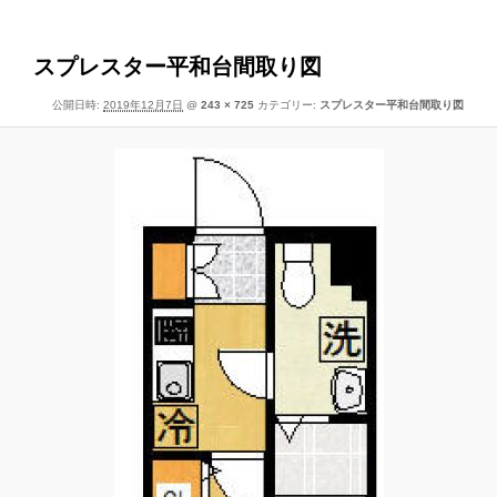
像
ー
ナ
ビ
スプレスター平和台間取り図
ゲ
公開日時:
2019年12月7日
@
243 × 725
カテゴリー:
スプレスター平和台間取り図
ー
シ
ョ
ン