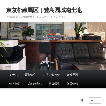
メ
イ
東京都練馬区｜豊島園城南土地
ン
豊島園駅前の物件情報は当店にお任せください
コ
ン
テ
ン
ツ
へ
移
動
ホーム
管理物件
お問い合わせ
会社概要
メ
イ
個人情報
成約の流れ
周辺環境
賃貸情報
ン
メ
ニ
画
← 前へ
次へ →
ュ