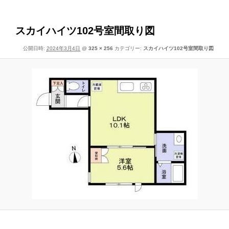
像
ー
ナ
ビ
スカイハイツ102号室間取り図
ゲ
公開日時:
2024年3月4日
@
325 × 256
カテゴリー:
スカイハイツ102号室間取り図
ー
シ
ョ
ン