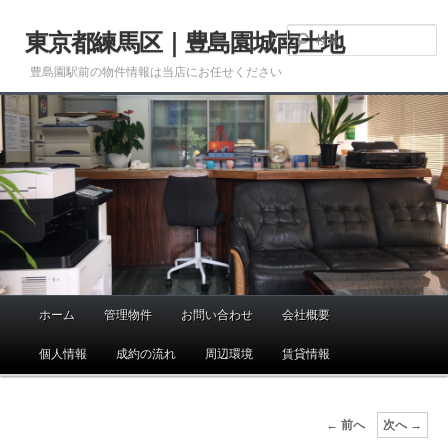
メ
イ
東京都練馬区｜豊島園城南土地
ン
豊島園駅前の物件情報は当店にお任せください
コ
ン
テ
ン
ツ
へ
移
動
ホーム
管理物件
お問い合わせ
会社概要
メ
イ
個人情報
成約の流れ
周辺環境
賃貸情報
ン
メ
ニ
画
← 前へ
次へ →
ュ