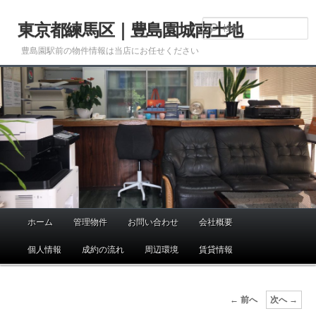
メ
イ
東京都練馬区｜豊島園城南土地
ン
豊島園駅前の物件情報は当店にお任せください
コ
ン
テ
ン
ツ
へ
移
動
ホーム
管理物件
お問い合わせ
会社概要
メ
イ
個人情報
成約の流れ
周辺環境
賃貸情報
ン
メ
ニ
画
← 前へ
次へ →
ュ