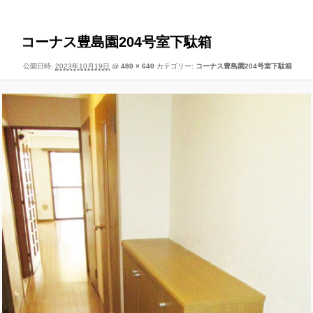
像
ー
ナ
ビ
コーナス豊島園204号室下駄箱
ゲ
公開日時:
2023年10月19日
@
480 × 640
カテゴリー:
コーナス豊島園204号室下駄箱
ー
シ
ョ
ン