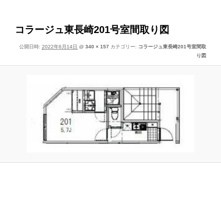
像
ー
ナ
ビ
コラージュ東長崎201号室間取り図
ゲ
公開日時:
2022年6月14日
@
340 × 157
カテゴリー:
コラージュ東長崎201号室間取
ー
り図
シ
ョ
ン