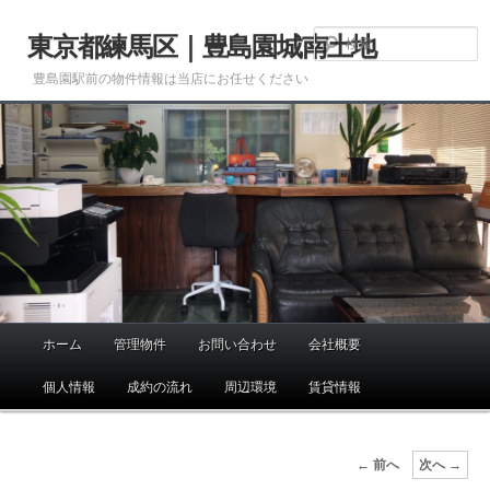
メ
イ
東京都練馬区｜豊島園城南土地
ン
豊島園駅前の物件情報は当店にお任せください
コ
ン
テ
ン
ツ
へ
移
動
ホーム
管理物件
お問い合わせ
会社概要
メ
イ
個人情報
成約の流れ
周辺環境
賃貸情報
ン
メ
ニ
画
← 前へ
次へ →
ュ