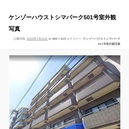
像
ー
ナ
ビ
ケンゾーハウストシマパーク501号室外観
ゲ
写真
ー
シ
公開日時:
2022年7月21日
@
389 × 315
カテゴリー:
ケンゾーハウストシマパーク
ョ
501号室外観写真
ン