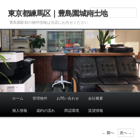
メ
イ
東京都練馬区｜豊島園城南土地
ン
豊島園駅前の物件情報は当店にお任せください
コ
ン
テ
ン
ツ
へ
移
動
ホーム
管理物件
お問い合わせ
会社概要
メ
イ
個人情報
成約の流れ
周辺環境
賃貸情報
ン
メ
ニ
画
← 前へ
次へ →
ュ