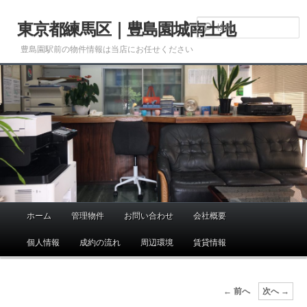
メ
イ
東京都練馬区｜豊島園城南土地
ン
豊島園駅前の物件情報は当店にお任せください
コ
ン
テ
ン
ツ
へ
移
動
ホーム
管理物件
お問い合わせ
会社概要
メ
イ
個人情報
成約の流れ
周辺環境
賃貸情報
ン
メ
ニ
画
← 前へ
次へ →
ュ