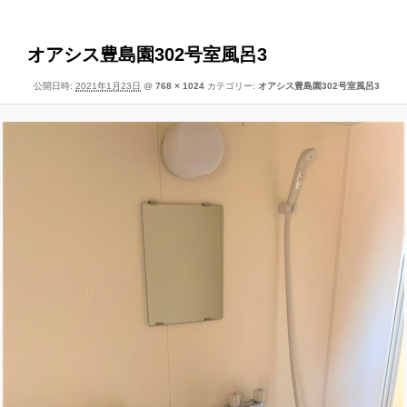
像
ー
ナ
ビ
オアシス豊島園302号室風呂3
ゲ
公開日時:
2021年1月23日
@
768 × 1024
カテゴリー:
オアシス豊島園302号室風呂3
ー
シ
ョ
ン