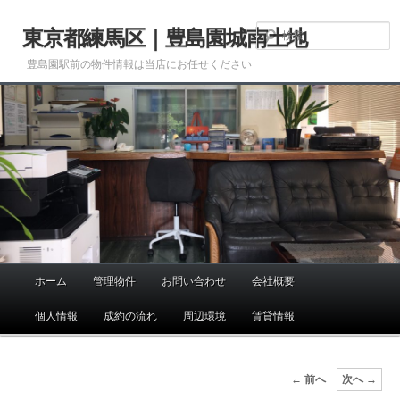
メ
イ
東京都練馬区｜豊島園城南土地
ン
豊島園駅前の物件情報は当店にお任せください
コ
ン
テ
ン
ツ
へ
移
動
ホーム
管理物件
お問い合わせ
会社概要
メ
イ
個人情報
成約の流れ
周辺環境
賃貸情報
ン
メ
ニ
画
← 前へ
次へ →
ュ