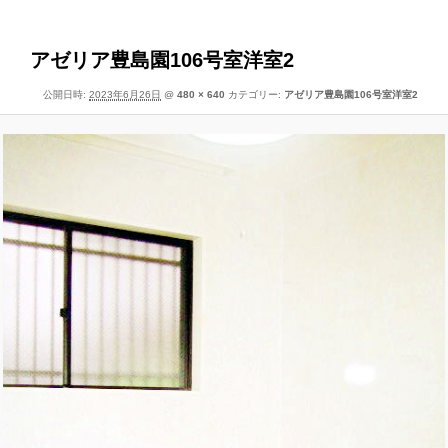
像
ー
ナ
ビ
アゼリア豊島園106号室洋室2
ゲ
公開日時:
2023年6月26日
@
480 × 640
カテゴリー:
アゼリア豊島園106号室洋室2
ー
シ
ョ
ン